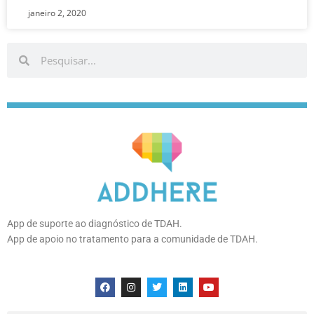
janeiro 2, 2020
Pesquisar
Pesquisar
App de suporte ao diagnóstico de TDAH.
App de apoio no tratamento para a comunidade de TDAH.
F
I
T
L
Y
a
n
w
i
o
c
s
i
n
u
e
t
t
k
t