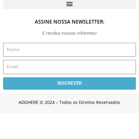
b
a
t
e
u
o
g
e
d
b
o
r
r
i
e
k
a
n
m
ASSINE NOSSA NEWSLETTER:
E receba nossos informes!
INSCREVER
ADDHERE © 2024 – Todos os Direitos Reservados