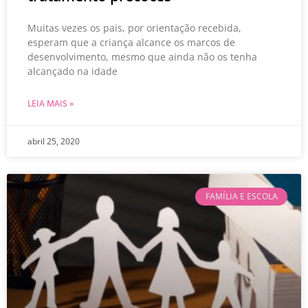
Muitas vezes os pais, por orientação recebida,
esperam que a criança alcance os marcos de
desenvolvimento, mesmo que ainda não os tenha
alcançado na idade
LEIA MAIS »
abril 25, 2020
FAMÍLIA E ESCOLA