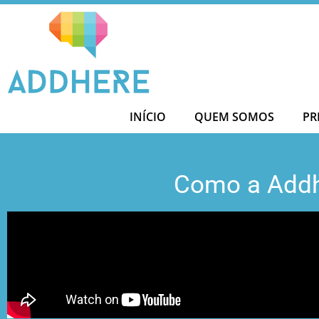
Ir
para
o
conteúdo
INÍCIO
QUEM SOMOS
PR
Como a Addh